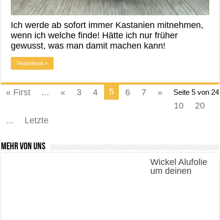
Ich werde ab sofort immer Kastanien mitnehmen,
wenn ich welche finde! Hätte ich nur früher
gewusst, was man damit machen kann!
Weiterlesen »
5
« First
...
«
3
4
6
7
»
Seite 5 von 24
10
20
...
Letzte
Mehr von uns
Wickel Alufolie
um deinen