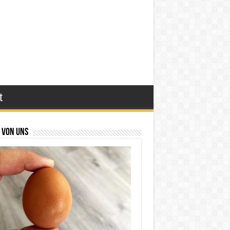
t
 von uns