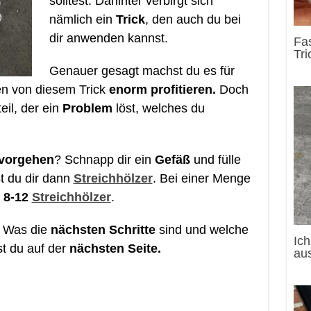
solltest. Dahinter verbirgt sich
nämlich ein
Trick
, den auch du bei
dir anwenden kannst.
Fa
Tri
Genauer gesagt machst du es für
en von diesem Trick
enorm profitieren.
Doch
eil, der ein
Problem
löst, welches du
vorgehen
? Schnapp dir ein
Gefäß
und fülle
t du dir dann
Streichhölzer
. Bei einer Menge
u
8-12
Streichhölzer
.
r. Was die
nächsten Schritte
sind und welche
Ic
rst du auf der
nächsten Seite.
au