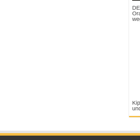
DE
Or
we
Kip
un