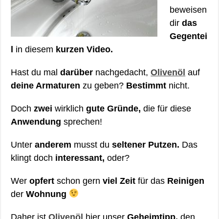
beweisen
dir
das
Gegentei
l
in diesem
kurzen Video.
Hast du mal
darüber
nachgedacht,
Olivenöl
auf
deine Armaturen
zu geben?
Bestimmt
nicht.
Doch
zwei
wirklich
gute Gründe,
die für diese
Anwendung
sprechen!
Unter
anderem
musst du
seltener Putzen.
Das
klingt doch
interessant,
oder?
Wer
opfert
schon gern
viel Zeit
für das
Reinigen
der
Wohnung
Daher ist
Olivenöl
hier unser
Geheimtipp,
den