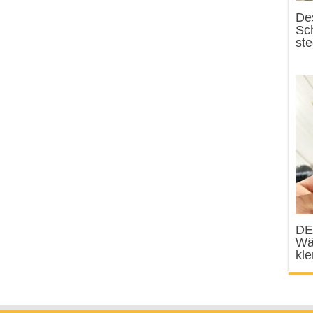
Des
Sc
st
DE
Wä
kl