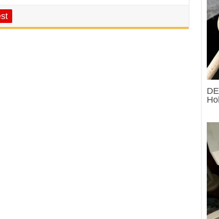
st
DE
Hol