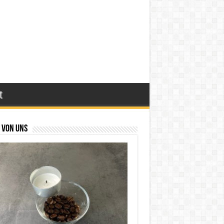
t
 von uns