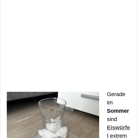
Gerade
im
Sommer
sind
Eiswürfe
l
extrem