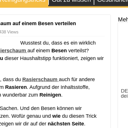
Meh
haum auf einem Besen verteilen
438 Views
Wusstest du, dass es ein wirklich
ierschaum
auf einem
Besen
verteilst?
au
dieser Haushaltstipp funktioniert, zeigen wir
, dass du
Rasierschaum
auch für andere
zum
Rasieren
. Aufgrund der Inhaltsstoffe,
DE
h wunderbar zum
Reinigen
.
dei
achen. Und den Besen können wir
zen. Wofür genau und
wie
du diesen Trick
eigen wir dir auf der
nächsten Seite
.