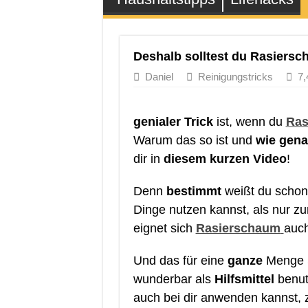
Deshalb solltest du Rasiersc
Daniel
Reinigungstricks
7,
genialer
Trick
ist, wenn du
Ras
Warum das so ist und
wie gen
dir in
diesem kurzen Video
!
Denn
bestimmt
weißt du schon
Dinge nutzen kannst, als nur 
eignet sich
Rasierschaum
auc
Und das für eine
ganze
Menge S
wunderbar als
Hilfsmittel
benut
auch bei dir anwenden kannst, z