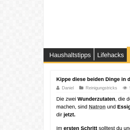
Haushaltstipps
Lifehacks
Kippe diese beiden Dinge i
Daniel
Reinigungstricks
Die zwei
Wunderzutaten
, die 
machen, sind
Natron
und
Essig
dir
jetzt.
Im
ersten Schritt
solltest du u