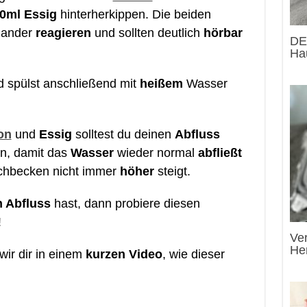
50ml Essig
hinterherkippen. Die beiden
nander
reagieren
und sollten deutlich
hörbar
DE
Hau
 spülst anschließend mit
heißem
Wasser
on
und
Essig
solltest du deinen
Abfluss
, damit das
Wasser
wieder normal
abfließt
hbecken nicht immer
höher
steigt.
n Abfluss
hast, dann probiere diesen
!
Ve
He
wir dir in einem
kurzen Video
, wie dieser