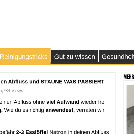
Reinigungstricks
Gut zu wissen
Gesundhei
Mehr
n den Abfluss und STAUNE WAS PASSIERT
5,734 Views
deinen Abfluss ohne
viel Aufwand
wieder frei
.
Wie du es richtig
anwendest,
verraten wir
ngefähr
2-3 Esslöffel
Natron
in deinen Abfluss