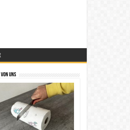
t
 von uns