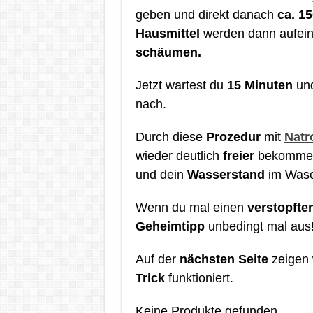
geben und direkt danach
ca. 1
Hausmittel
werden dann aufei
schäumen.
Jetzt wartest du
15 Minuten
und
nach.
Durch diese
Prozedur
mit
Natr
wieder deutlich
freier
bekommen
und dein
Wasserstand
im Wasc
Wenn du mal einen
verstopfte
Geheimtipp
unbedingt mal aus
Auf der
nächsten Seite
zeigen 
Trick
funktioniert.
Keine Produkte gefunden.