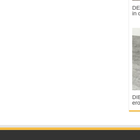
DE
in 
DI
ero