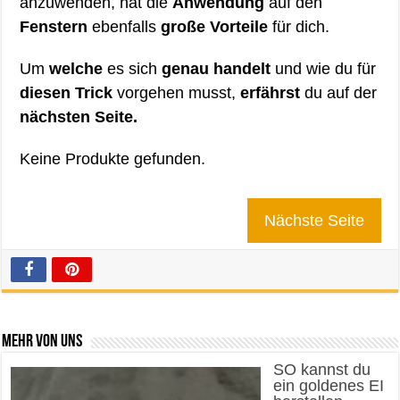
anzuwenden, hat die
Anwendung
auf den
Fenstern
ebenfalls
große Vorteile
für dich.
Um
welche
es sich
genau handelt
und wie du für
diesen Trick
vorgehen musst,
erfährst
du auf der
nächsten Seite.
Keine Produkte gefunden.
Nächste Seite
Mehr von uns
SO kannst du
ein goldenes EI