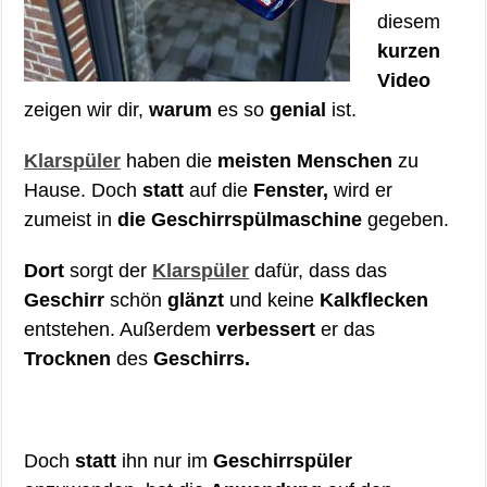
diesem
kurzen
Video
zeigen wir dir,
warum
es so
genial
ist.
Klarspüler
haben die
meisten Menschen
zu
Hause. Doch
statt
auf die
Fenster,
wird er
zumeist in
die Geschirrspülmaschine
gegeben.
Dort
sorgt der
Klarspüler
dafür, dass das
Geschirr
schön
glänzt
und keine
Kalkflecken
entstehen. Außerdem
verbessert
er das
Trocknen
des
Geschirrs.
Doch
statt
ihn nur im
Geschirrspüler