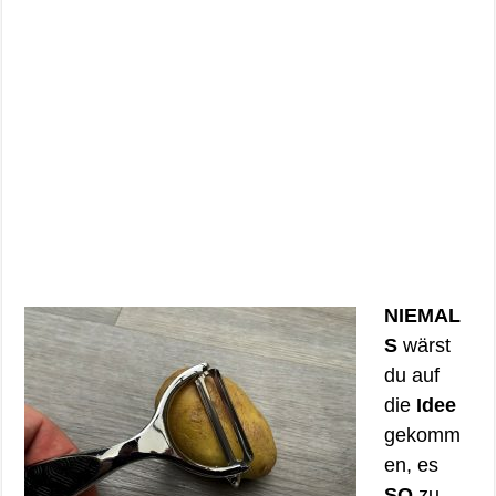
NIEMAL
S
wärst
du auf
die
Idee
gekomm
en, es
SO
zu