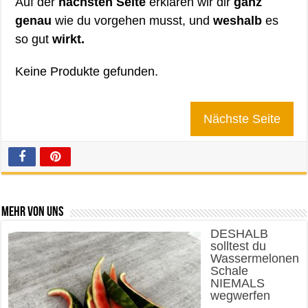
Auf der
nächsten Seite
erklären wir dir
ganz
genau
wie du vorgehen musst, und
weshalb
es
so gut
wirkt.
Keine Produkte gefunden.
Nächste Seite
Mehr von uns
DESHALB
solltest du
Wassermelonen
Schale
NIEMALS
wegwerfen