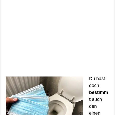
Du hast
doch
bestimm
t
auch
den
einen