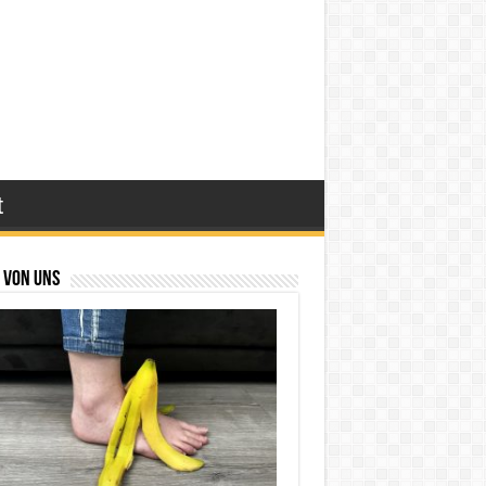
t
 von uns