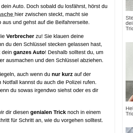
 dein Auto. Doch sobald du losfährst, hörst du
asche
hier zwischen steckt, macht sie
St
o aus und gehst auf die Beifahrerseite.
de
Tri
die
Verbrecher
zu! Sie klauen deine
 du den Schlüssel stecken gelassen hast,
t dein
ganzes Auto
! Deshalb solltest du, um
mer ausmachen und den Schlüssel abziehen.
riegeln, auch wenn du
nur kurz
auf der
m Notfall kannst du auch die Polizei rufen.
nn du sowas irgendwo siehst oder es dir
He
ir dir diesen
genialen Trick
noch in einem
Tr
hritt für Schritt an, wie du vorgehen solltest.