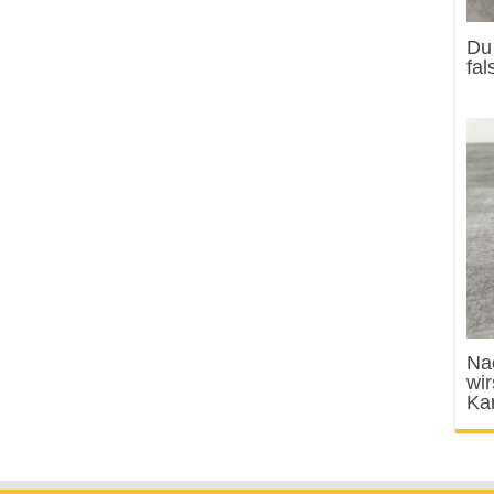
Du
fal
Na
wi
Kar