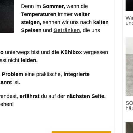
Denn im
Sommer,
wenn die
Temperaturen
immer
weiter
Wi
steigen,
sehnen wir uns nach
kalten
un
Speisen
und
Getränken
, die uns
to
unterwegs bist und
die Kühlbox
vergessen
st nicht
leiden.
s Problem
eine praktische,
integrierte
kannt
ist.
wendest,
erfährst
du auf der
nächsten Seite.
SO
ehen!
häu