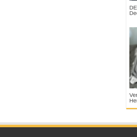
DE
Dec
Ve
He