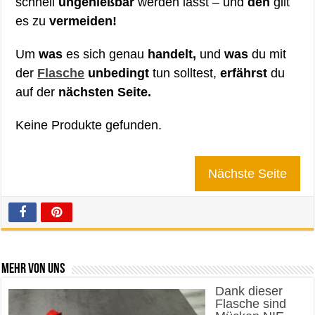
schnell
ungenießbar
werden lässt – und
den
gilt
es zu
vermeiden!
Um
was
es sich genau
handelt,
und
was
du mit
der
Flasche
unbedingt
tun solltest,
erfährst
du
auf der
nächsten Seite.
Keine Produkte gefunden.
Nächste Seite
Mehr von uns
Dank dieser
Flasche sind