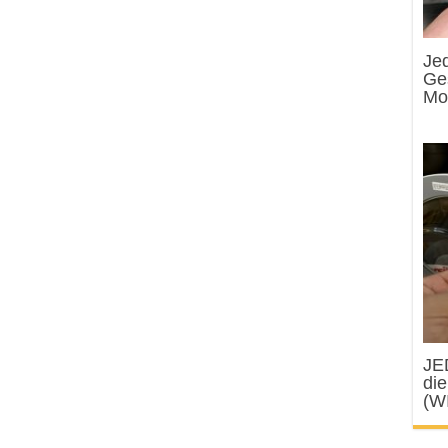
Jed
Ges
Mo
JE
di
(W