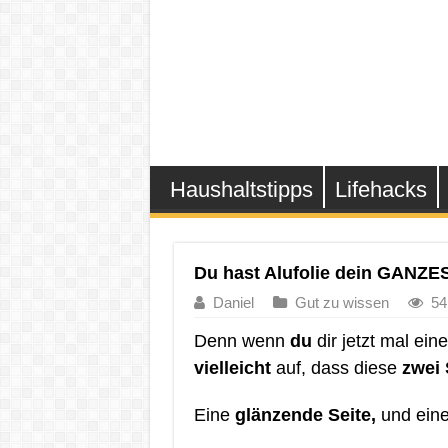
Haushaltstipps
Lifehacks
Du hast Alufolie dein GANZE
Daniel
Gut zu wissen
54
Denn wenn
du
dir jetzt mal ein
vielleicht
auf, dass diese
zwei 
Eine
glänzende Seite,
und ein