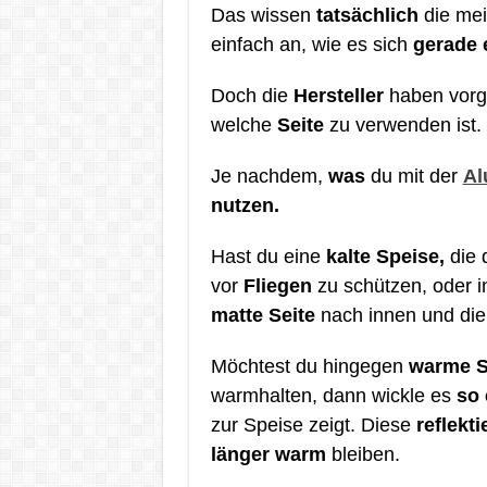
Das wissen
tatsächlich
die me
einfach an, wie es sich
gerade e
Doch die
Hersteller
haben vorg
welche
Seite
zu verwenden ist.
Je nachdem,
was
du mit der
Al
nutzen.
Hast du eine
kalte Speise,
die 
vor
Fliegen
zu schützen, oder 
matte Seite
nach innen und di
Möchtest du hingegen
warme S
warmhalten, dann wickle es
so 
zur Speise zeigt. Diese
reflekt
länger warm
bleiben.