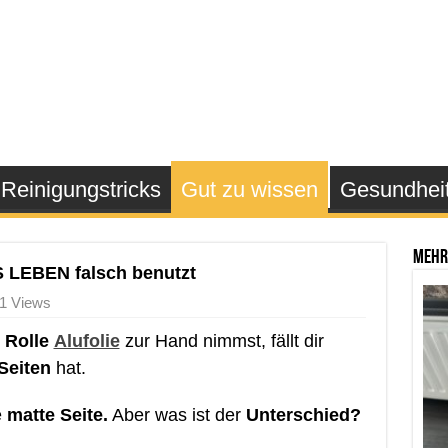
Reinigungstricks
Gut zu wissen
Gesundhei
Mehr
S LEBEN falsch benutzt
1 Views
e
Rolle
Alufolie
zur Hand nimmst, fällt dir
Seiten
hat.
e
matte Seite.
Aber was ist der
Unterschied?