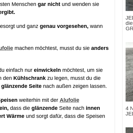
isten Menschen
gar nicht
und wenden sie
rgibt.
JE
die
esorgt und ganz
genau vorgesehen,
wann
GR
ufolie
machen möchtest, musst du sie
anders
du einfach nur
einwickeln
möchtest, um sie
in den
Kühlschrank
zu legen, musst du die
e
glänzende Seite
nach außen zeigen lassen.
peisen
weiterhin mit der
Alufolie
ein,
dass die
glänzende
Seite nach
innen
4 N
JE
iert Wärme
und sorgt dafür, dass die Speisen