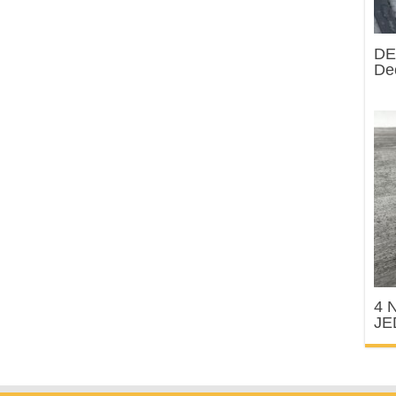
DE
Dec
4 N
JE