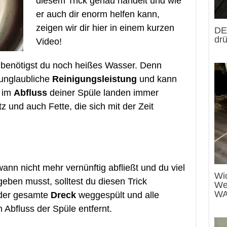
diesem Trick genau handelt und wie
er auch dir enorm helfen kann,
zeigen wir dir hier in einem kurzen
DES
drü
Video!
benötigst du noch heißes Wasser. Denn
 unglaubliche
Reinigungsleistung
und kann
n im
Abfluss
deiner Spüle landen immer
und auch Fette, die sich mit der Zeit
nn nicht mehr vernünftig abfließt und du viel
Wic
eben musst, solltest du diesen Trick
We
WA
der gesamte
Dreck
weggespült und alle
Abfluss der Spüle entfernt.