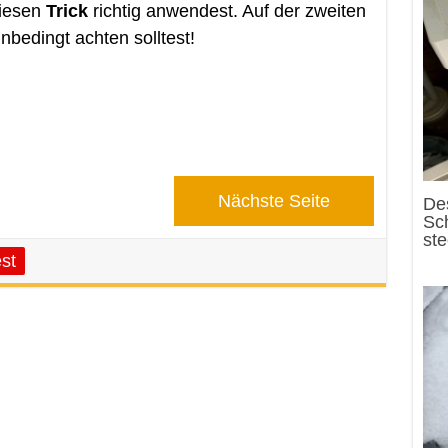
diesen
Trick
richtig anwendest. Auf der zweiten
unbedingt achten solltest!
Nächste Seite
Des
Sc
st
st