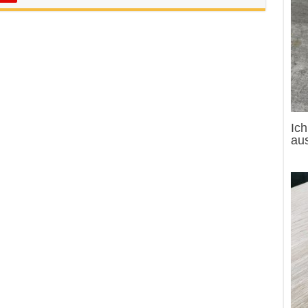
Ic
au