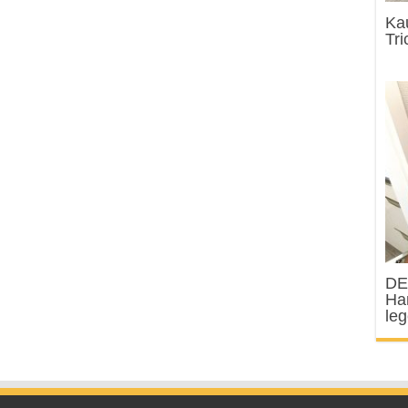
Ka
Tri
DE
Han
le