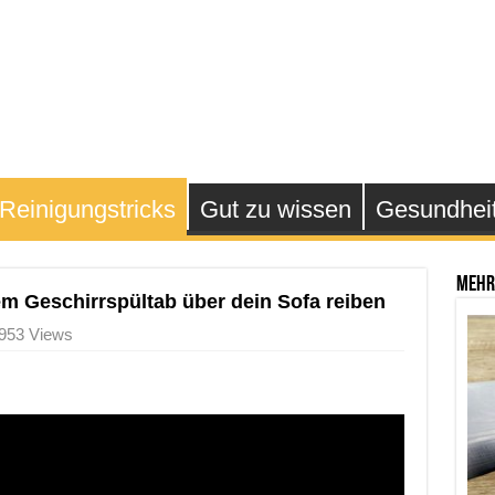
Reinigungstricks
Gut zu wissen
Gesundhei
Mehr
m Geschirrspültab über dein Sofa reiben
953 Views