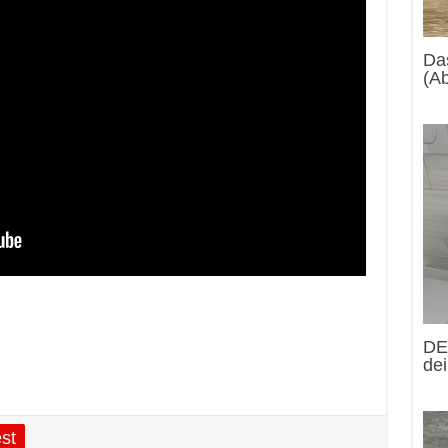
Das
(Ab
DE
dei
st