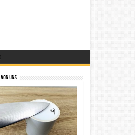
t
 von uns